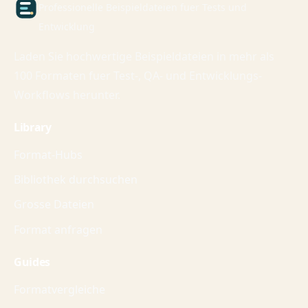
Professionelle Beispieldateien fuer Tests und
Entwicklung
Laden Sie hochwertige Beispieldateien in mehr als
100 Formaten fuer Test-, QA- und Entwicklungs-
Workflows herunter.
Library
Format-Hubs
Bibliothek durchsuchen
Grosse Dateien
Format anfragen
Guides
Formatvergleiche