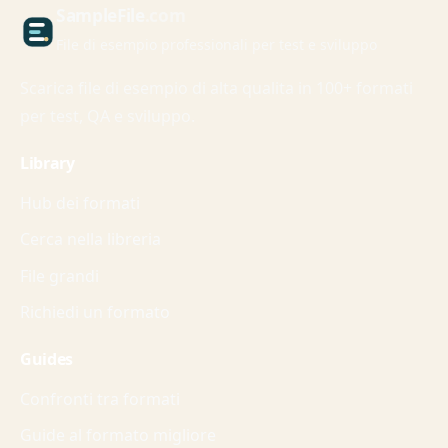
Sample
File
.com
File di esempio professionali per test e sviluppo
Scarica file di esempio di alta qualita in 100+ formati
per test, QA e sviluppo.
Library
Hub dei formati
Cerca nella libreria
File grandi
Richiedi un formato
Guides
Confronti tra formati
Guide al formato migliore