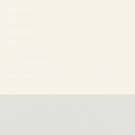
Ueber uns
FAQ
Datenschutz
AGB
© 2026 SampleFile.com
Formats, fixtures, workflows, and guides for production-
grade validation.