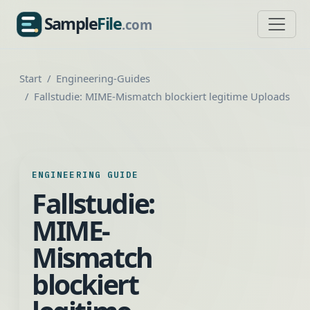
Sample
File
.com
SampleFile.com
Start
Engineering-Guides
Fallstudie: MIME-Mismatch blockiert legitime Uploads
ENGINEERING GUIDE
Fallstudie:
MIME-
Mismatch
blockiert