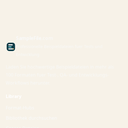
Sample
File
.com
Professionelle Beispieldateien fuer Tests und
Entwicklung
Laden Sie hochwertige Beispieldateien in mehr als
100 Formaten fuer Test-, QA- und Entwicklungs-
Workflows herunter.
Library
Format-Hubs
Bibliothek durchsuchen