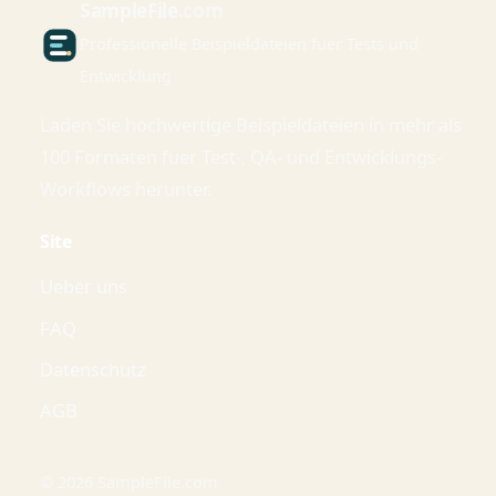
Sample
File
.com
Professionelle Beispieldateien fuer Tests und
Entwicklung
Laden Sie hochwertige Beispieldateien in mehr als
100 Formaten fuer Test-, QA- und Entwicklungs-
Workflows herunter.
Site
Ueber uns
FAQ
Datenschutz
AGB
© 2026 SampleFile.com