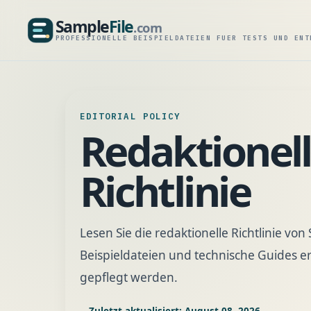
Sample
File
.com
SampleFile.com
PROFESSIONELLE BEISPIELDATEIEN FUER TESTS UND ENT
EDITORIAL POLICY
Redaktionel
Richtlinie
Lesen Sie die redaktionelle Richtlinie vo
Beispieldateien und technische Guides ers
gepflegt werden.
Zuletzt aktualisiert: August 08, 2026