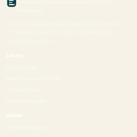
Professionelle Beispieldateien fuer Tests und
Entwicklung
Laden Sie hochwertige Beispieldateien in mehr als
100 Formaten fuer Test-, QA- und Entwicklungs-
Workflows herunter.
Library
Format-Hubs
Bibliothek durchsuchen
Grosse Dateien
Format anfragen
Guides
Formatvergleiche