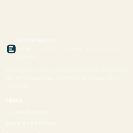
Sample
File
.com
Archivos de muestra profesionales para pruebas y
desarrollo
Descarga archivos de muestra de alta calidad en mas
de 100 formatos para workflows de prueba, QA y
desarrollo.
Library
Hubs de formatos
Buscar en la biblioteca