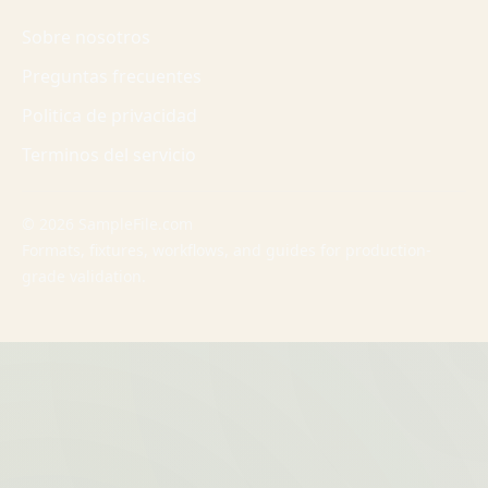
Sobre nosotros
Preguntas frecuentes
Politica de privacidad
Terminos del servicio
© 2026 SampleFile.com
Formats, fixtures, workflows, and guides for production-
grade validation.