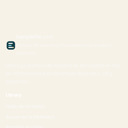
Sample
File
.com
Archivos de muestra profesionales para pruebas y
desarrollo
Descarga archivos de muestra de alta calidad en mas
de 100 formatos para workflows de prueba, QA y
desarrollo.
Library
Hubs de formatos
Buscar en la biblioteca
Archivos grandes