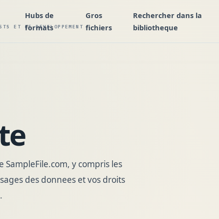
Hubs de
Gros
Rechercher dans la
formats
fichiers
bibliotheque
STS ET LE DEVELOPPEMENT
te
de SampleFile.com, y compris les
 usages des donnees et vos droits
.