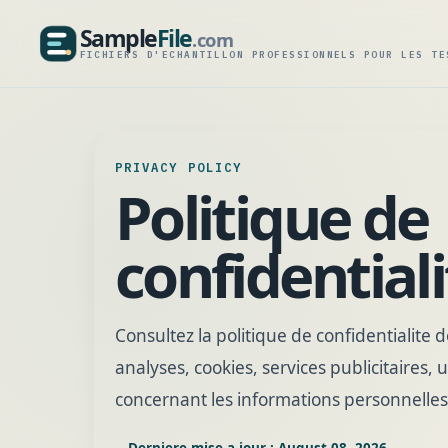
Sample
File
.com
SampleFile.com
FICHIERS D'ECHANTILLON PROFESSIONNELS POUR LES TE
PRIVACY POLICY
Politique de
confidentiali
Consultez la politique de confidentialite 
analyses, cookies, services publicitaires,
concernant les informations personnelles
Derniere mise a jour : August 08, 2026