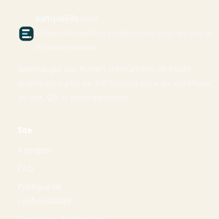
Sample
File
.com
Fichiers d'echantillon professionnels pour les tests et
le developpement
Telechargez des fichiers d'echantillon de haute
qualite dans plus de 100 formats pour les workflows
de test, QA et developpement.
Site
A propos
FAQ
Politique de
confidentialite
Conditions d'utilisation