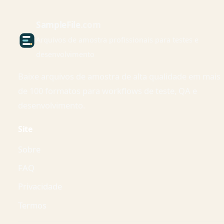
Sample
File
.com
Arquivos de amostra profissionais para testes e
desenvolvimento
Baixe arquivos de amostra de alta qualidade em mais
de 100 formatos para workflows de teste, QA e
desenvolvimento.
Site
Sobre
FAQ
Privacidade
Termos