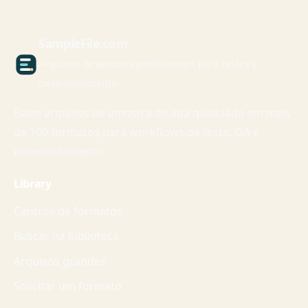
Sample
File
.com
Arquivos de amostra profissionais para testes e
desenvolvimento
Baixe arquivos de amostra de alta qualidade em mais
de 100 formatos para workflows de teste, QA e
desenvolvimento.
Library
Centros de formatos
Buscar na biblioteca
Arquivos grandes
Solicitar um formato