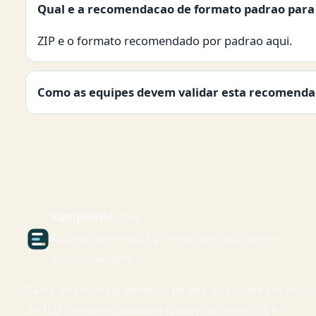
Qual e a recomendacao de formato padrao para 
ZIP e o formato recomendado por padrao aqui.
Como as equipes devem validar esta recomend
Sample
File
.com
Arquivos de amostra profissionais para testes e
desenvolvimento
Baixe arquivos de amostra de alta qualidade em mais
de 100 formatos para workflows de teste, QA e