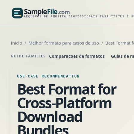
Sample
File
.com
SampleFile.com
ARQUIVOS DE AMOSTRA PROFISSIONAIS PARA TESTES E D
Inicio
Melhor formato para casos de uso
Best Format 
Comparacoes de formatos
Guias de m
GUIDE FAMILIES
USE-CASE RECOMMENDATION
Best Format for
Cross-Platform
Download
Bundles