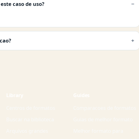
este caso de uso?
acao?
Library
Guides
Centros de formatos
Comparacoes de formatos
Buscar na biblioteca
Guias de melhor formato
Arquivos grandes
Melhor formato para