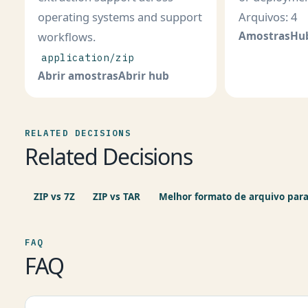
operating systems and support
Arquivos: 4
workflows.
Amostras
Hu
application/zip
Abrir amostras
Abrir hub
RELATED DECISIONS
Related Decisions
ZIP vs 7Z
ZIP vs TAR
Melhor formato de arquivo para
FAQ
FAQ