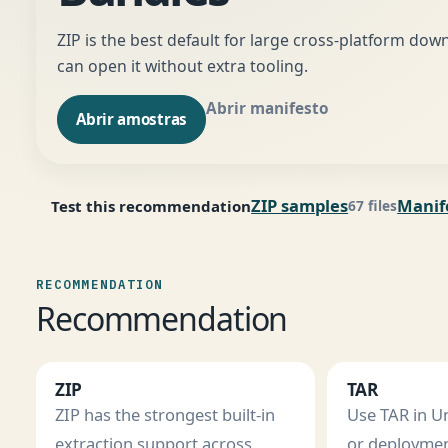
ZIP is the best default for large cross-platform do
can open it without extra tooling.
Abrir manifesto
Abrir amostras
ZIP samples
Manif
Test this recommendation
67 files
RECOMMENDATION
Recommendation
ZIP
TAR
ZIP has the strongest built-in
Use TAR in Un
extraction support across
or deploymen