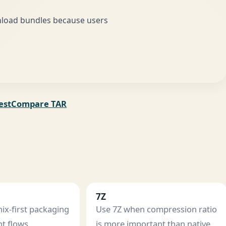
wnload bundles because users
est
Compare TAR
7Z
ix-first packaging
Use 7Z when compression ratio
t flows.
is more important than native