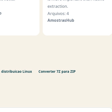
extraction.
b
Arquivos: 4
Amostras
Hub
 distribuicao Linux
Converter 7Z para ZIP